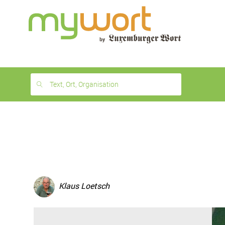
1
month
free
Text, Ort, Organisation
Klaus Loetsch