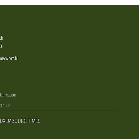
ch
rg
@mywort.lu
nformation
gen
LUXEMBOURG TIMES