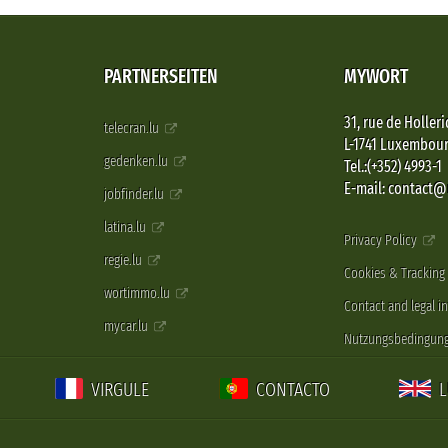
PARTNERSEITEN
MYWORT
31, rue de Holleri
telecran.lu
L-1741 Luxembou
gedenken.lu
Tel.:(+352) 4993-1
E-mail: contact
jobfinder.lu
latina.lu
Privacy Policy
regie.lu
Cookies & Tracking
wortimmo.lu
Contact and legal i
mycar.lu
Nutzungsbedingun
VIRGULE
CONTACTO