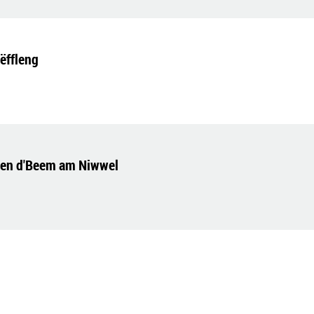
ëffleng
gen d'Beem am Niwwel