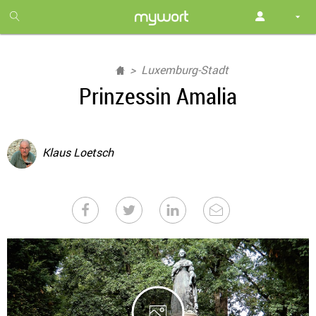
1
month
free
Luxemburg-Stadt
Prinzessin Amalia
Klaus Loetsch