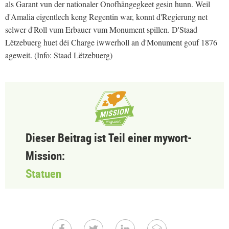
als Garant vun der nationaler Onofhängegkeet gesin hunn. Weil
d'Amalia eigentlech keng Regentin war, konnt d'Regierung net
selwer d'Roll vum Erbauer vum Monument spillen. D'Staad
Lëtzebuerg huet déi Charge iwwerholl an d'Monument gouf 1876
ageweit. (Info: Staad Lëtzebuerg)
Dieser Beitrag ist Teil einer mywort-
Mission:
Statuen