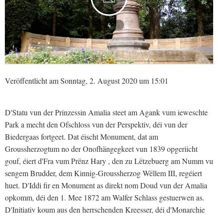
4
Veröffentlicht am Sonntag, 2. August 2020 um 15:01
D'Statu vun der Prinzessin Amalia steet am Agank vum ieweschte
Park a mecht den Ofschloss vun der Perspektiv, déi vun der
Biedergaas fortgeet. Dat éischt Monument, dat am
Groussherzogtum no der Onofhängegkeet vun 1839 opgeriicht
gouf, éiert d'Fra vum Prënz Hary , den zu Lëtzebuerg am Numm vu
sengem Brudder, dem Kinnig-Groussherzog Wëllem III, regéiert
huet. D'Iddi fir en Monument as direkt nom Doud vun der Amalia
opkomm, déi den 1. Mee 1872 am Walfer Schlass gestuerwen as.
D'Initiativ koum aus den herrschenden Kreesser, déi d'Monarchie