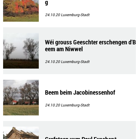
g
24.10.20
Luxemburg-Stadt
Wéi grouss Geeschter erschengen d'B
eem am Niwwel
24.10.20
Luxemburg-Stadt
Beem beim Jacobinessenhof
24.10.20
Luxemburg-Stadt