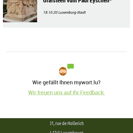
Grafsteen vum Paul Eyschen*
18.10.20
Luxemburg-Stadt
Wie gefällt Ihnen mywort.lu?
Wir freuen uns auf Ihr Feedback.
31, rue de Hollerich
L-1741 Luxembourg