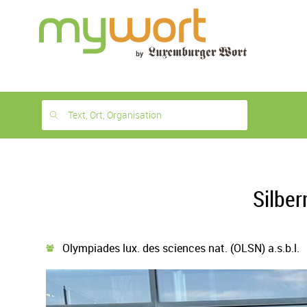
1
month
free
Text, Ort, Organisation
Silber
Olympiades lux. des sciences nat. (OLSN) a.s.b.l.