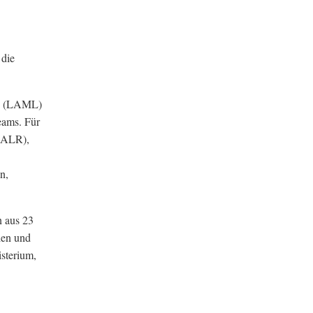
 die
es (LAML)
eams. Für
 (ALR),
n,
 aus 23
ien und
isterium,