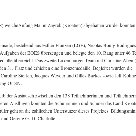
 welcheAnfang Mai in Zagreb (Kroatien) abgehalten wurde, konnten
miade, bestehend aus Esther Franzen (LGE), Nicolas Bourg Rodrigu
n Aufgaben der EOES überzeugen und belegte den 10. Rang unter 46 T
rmedaille überreicht. Das zweite Luxemburger Team mit Christine Aben
 31. Platz und erhielten eine Bronzemedaille. Begleitet wurden die
Caroline Steffen, Jacques Weyder und Gilles Backes sowie Jeff Kohne
igung OLSN.
rb der Austausch zwischen den 138 Teilnehmerinnen und Teilnehmern
eren Ausflügen konnten die Schülerinnen und Schüler das Land Kroat
ler geht an die zahliechen Unterstützer dieses Projektes: Bildungsmin
und Oeuvre G.-D. Charlotte.