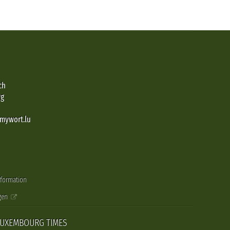
ch
rg
@mywort.lu
nformation
gen
LUXEMBOURG TIMES