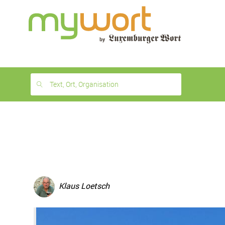
1
month
free
Text, Ort, Organisation
Klaus Loetsch