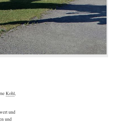
erne
Kohl
,
hwert und
men und