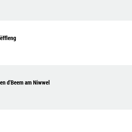
ëffleng
gen d'Beem am Niwwel