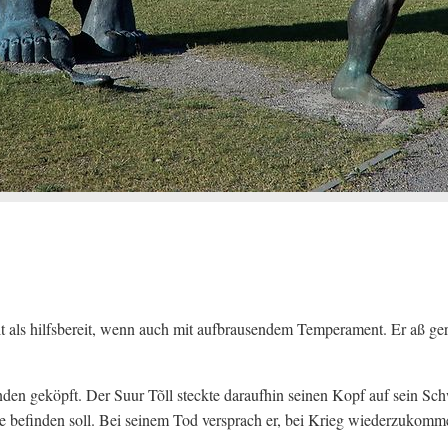
galt als hilfsbereit, wenn auch mit aufbrausendem Temperament. Er aß g
den geköpft. Der Suur Tõll steckte daraufhin seinen Kopf auf sein Sc
ste befinden soll. Bei seinem Tod versprach er, bei Krieg wiederzukom