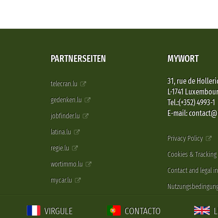
PARTNERSEITEN
MYWORT
31, rue de Holleri
telecran.lu
L-1741 Luxembou
gedenken.lu
Tel.:(+352) 4993-1
E-mail: contact
jobfinder.lu
latina.lu
Privacy Policy
regie.lu
Cookies & Tracking
wortimmo.lu
Contact and legal i
mycar.lu
Nutzungsbedingun
VIRGULE
CONTACTO