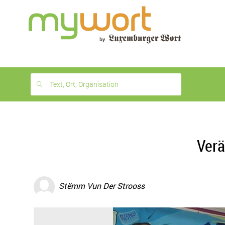
1
month
free
Text, Ort, Organisation
Verä
Stëmm Vun Der Strooss