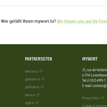
Wie gefällt Ihnen mywort.lu?
Wir freuen uns auf Ihr Fe
PARTNERSEITEN
MYWORT
31, rue de Holleri
telecran.lu
L-1741 Luxembou
gedenken.lu
Tel.:(+352) 4993-1
E-mail: contact
jobfinder.lu
latina.lu
Privacy Policy
regie.lu
Cookies & Tracking