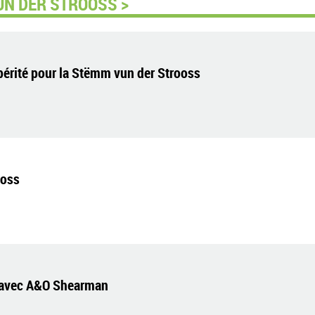
UN DER STROOSS >
périté pour la Stëmm vun der Strooss
ooss
e avec A&O Shearman