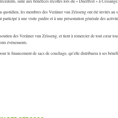
récédents, suite aux bénéfices récoltés lors du « Duerffest » à Cessange
u quotidien, les membres des Veräiner vun Zéisseng ont été invités au s
t participé à une visite guidée et à une présentation générale des activité
 soutien des Veräiner vun Zéisseng, et tient à remercier de tout cœur tou
rents événements.
our le financement de sacs de couchage, qu’elle distribuera à ses bénéfi