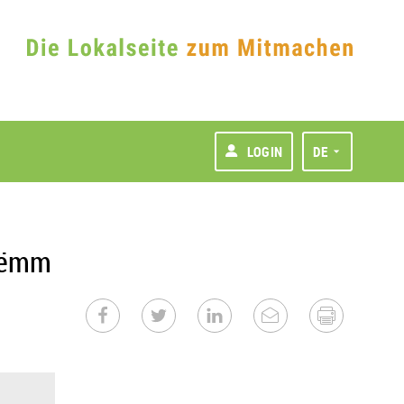
LOGIN
DE
Stëmm