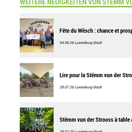
WEITERE NEUIGKEITEN VON STËMM V
Fête du Wësch : chance et pros
04.08.26
Luxemburg-Stadt
Lire pour la Stëmm vun der Str
28.07.26
Luxemburg-Stadt
Stëmm vun der Strooss à tabl
28.07.26
Luxemburg-Stadt