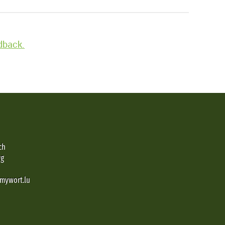
edback.
ch
rg
@mywort.lu