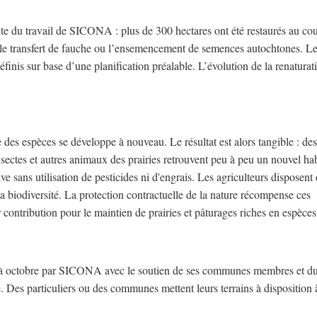
rante du travail de SICONA : plus de 300 hectares ont été restaurés au co
 le transfert de fauche ou l’ensemencement de semences autochtones. L
éfinis sur base d’une planification préalable. L’évolution de la renaturat
des espèces se développe à nouveau. Le résultat est alors tangible : des
insectes et autres animaux des prairies retrouvent peu à peu un nouvel habi
ve sans utilisation de pesticides ni d'engrais. Les agriculteurs disposent
 biodiversité. La protection contractuelle de la nature récompense ces
ur contribution pour le maintien de prairies et pâturages riches en espèces
l à octobre par SICONA avec le soutien de ses communes membres et d
. Des particuliers ou des communes mettent leurs terrains à disposition 