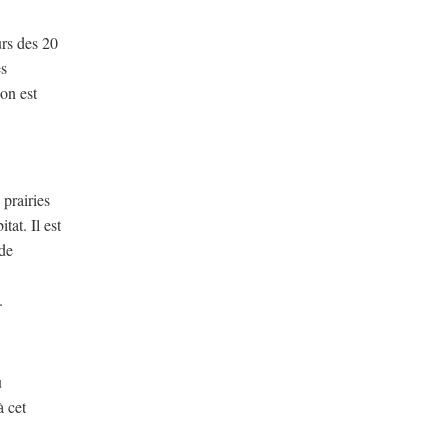
urs des 20
es
ion est
 prairies
tat. Il est
 de
.
u
à cet