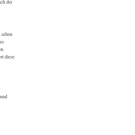
ach der
s sehen
es
en
rt diese
 und