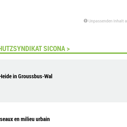
Unpassenden Inhalt 
HUTZSYNDIKAT SICONA >
-Heide in Groussbus-Wal
iseaux en milieu urbain