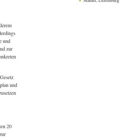
Mamer, Luxemburg
nderem
lerdings
le und
und zur
onkreten
 Gesetz
zplan und
zusetzen
ten 20
zur