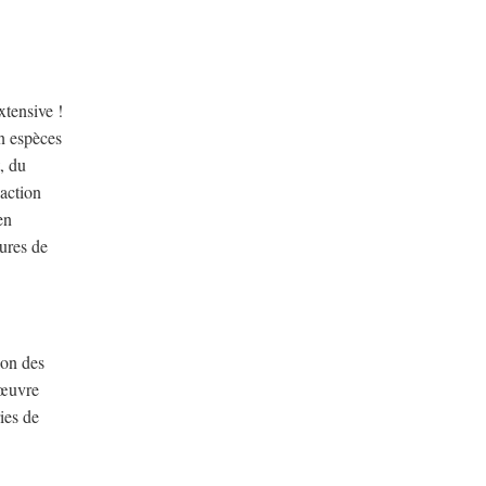
xtensive !
en espèces
, du
'action
en
ures de
ion des
 œuvre
ries de