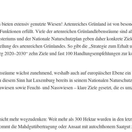
es bieten extensiv genutzte Wiesen! Artenreiches Grünland ist von beso
Funktionen erfüllt. Viele der artenreichen Grünlandlebensräume sind al
isteriums und der Nationale Naturschutzplan geben daher konkrete Zie
lung des artenreichen Grünlandes. So gibt die „Strategie zum Erhalt 
urg 2020–2030“ zehn Ziele und fast 100 Handlungsempfehlungen zur k
ensräume wächst zunehmend, weshalb auch auf europäischer Ebene ein
n diesem Sinn hat Luxemburg bereits in seinem Nationalen Naturschut
hwiesen sowie Feucht- und Nasswiesen – klare Ziele gesetzt, die es um
icht mehr wegzudenken: Weit mehr als 300 Hektar wurden in den letz
 kommt die Mahdgutübertragung oder Ansaat mit autochthonem Saatgut 