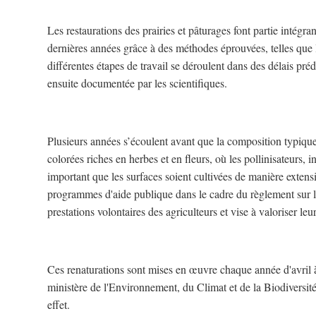
Les restaurations des prairies et pâturages font partie intég
dernières années grâce à des méthodes éprouvées, telles que
différentes étapes de travail se déroulent dans des délais préd
ensuite documentée par les scientifiques.
Plusieurs années s’écoulent avant que la composition typique 
colorées riches en herbes et en fleurs, où les pollinisateurs, 
important que les surfaces soient cultivées de manière extensi
programmes d'aide publique dans le cadre du règlement sur la
prestations volontaires des agriculteurs et vise à valoriser le
Ces renaturations sont mises en œuvre chaque année d'avri
ministère de l'Environnement, du Climat et de la Biodiversité
effet.