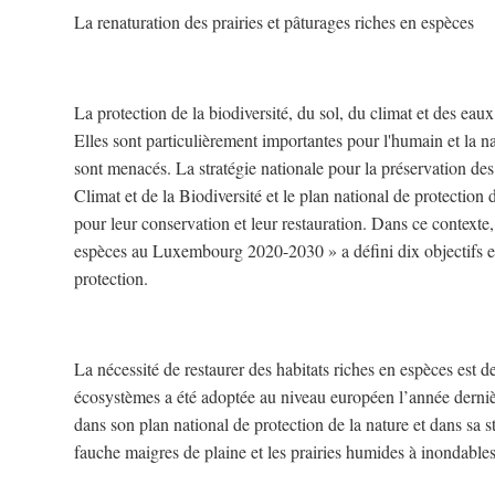
La renaturation des prairies et pâturages riches en espèces
La protection de la biodiversité, du sol, du climat et des eaux
Elles sont particulièrement importantes pour l'humain et la n
sont menacés. La stratégie nationale pour la préservation des
Climat et de la Biodiversité et le plan national de protection
pour leur conservation et leur restauration. Dans ce contexte, 
espèces au Luxembourg 2020-2030 » a défini dix objectifs e
protection.
La nécessité de restaurer des habitats riches en espèces est de
écosystèmes a été adoptée au niveau européen l’année derniè
dans son plan national de protection de la nature et dans sa st
fauche maigres de plaine et les prairies humides à inondables