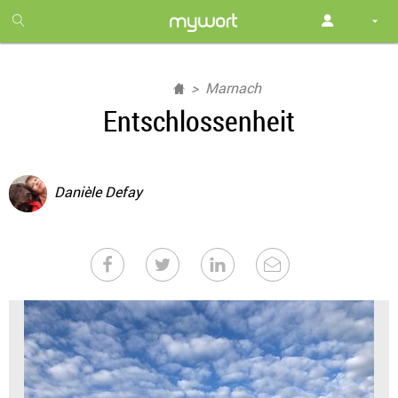
1
month
free
Marnach
Entschlossenheit
Danièle Defay