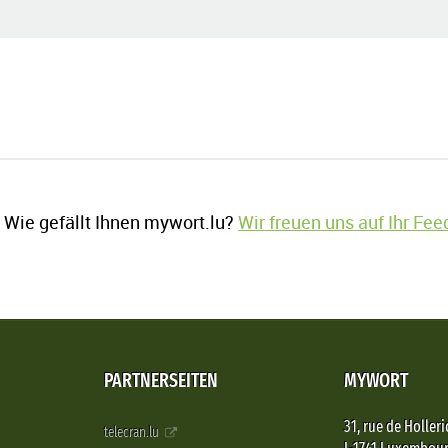
Wie gefällt Ihnen mywort.lu?
Wir freuen uns auf Ihr Fe
PARTNERSEITEN
MYWORT
31, rue de Holleri
telecran.lu