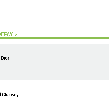
DEFAY >
 Dior
el Chausey