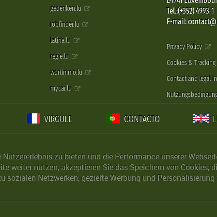
L-1741 Luxembou
gedenken.lu
Tel.:(+352) 4993-1
E-mail: contact
jobfinder.lu
latina.lu
Privacy Policy
regie.lu
Cookies & Tracking
wortimmo.lu
Contact and legal i
mycar.lu
Nutzungsbedingun
VIRGULE
CONTACTO
Nutzererlebnis zu bieten und die Performance unserer Webseite 
ite weiter nutzen, akzeptieren Sie das Speichern von Cookies, 
u sozialen Netzwerken, gezielte Werbung und Personalisierung 