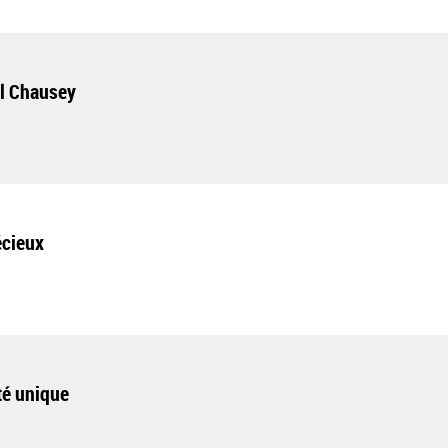
el Chausey
écieux
té unique