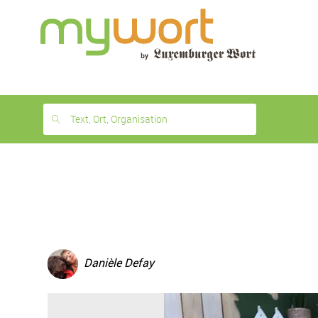
1
month
free
Text, Ort, Organisation
Danièle Defay