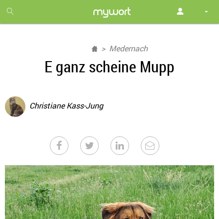
1
month
free
Medernach
E ganz scheine Mupp
Christiane Kass-Jung