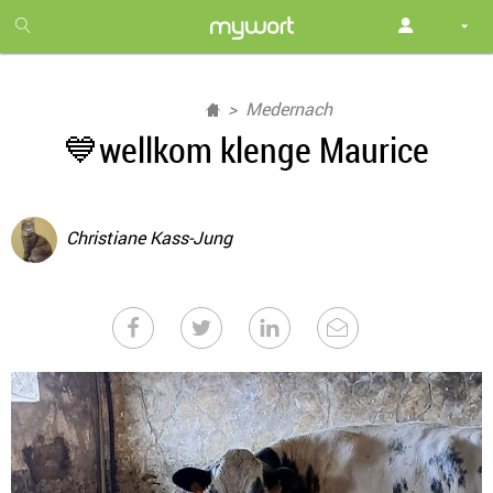
1
month
free
Medernach
💙wellkom klenge Maurice
Christiane Kass-Jung