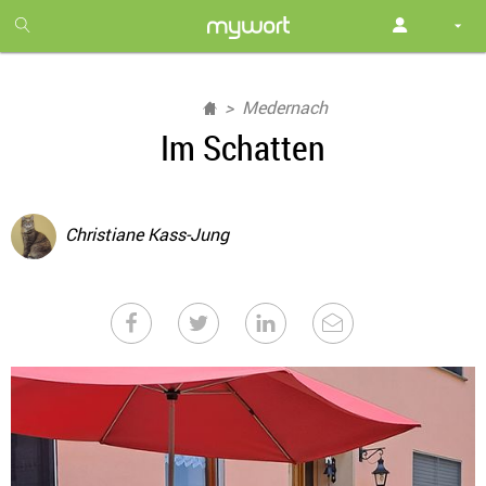
1
month
free
Medernach
Im Schatten
Christiane Kass-Jung