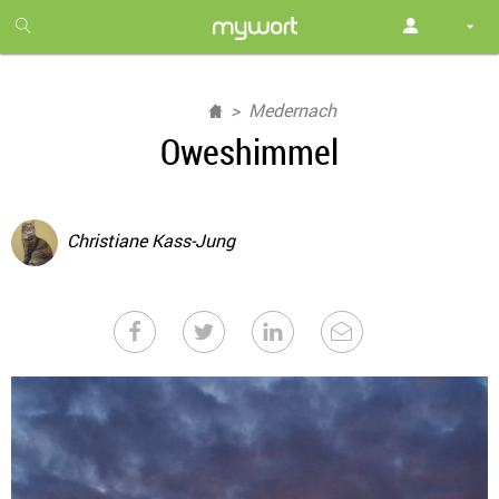
1
month
free
Medernach
Oweshimmel
Christiane Kass-Jung