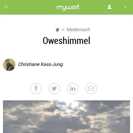
1
month
free
Medernach
Oweshimmel
Christiane Kass-Jung