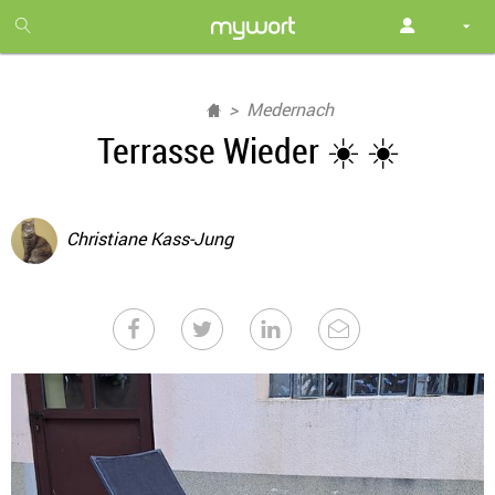
1
month
free
Medernach
Terrasse Wieder ☀️ ☀️
Christiane Kass-Jung