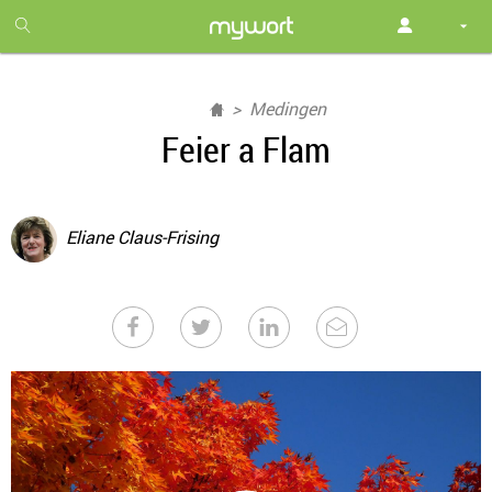
1
month
free
Medingen
Feier a Flam
Eliane Claus-Frising