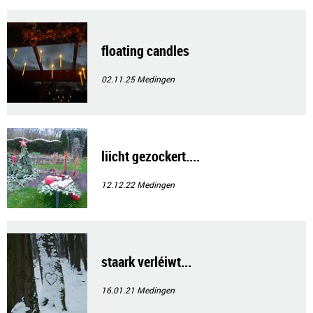
floating candles
02.11.25
Medingen
liicht gezockert....
12.12.22
Medingen
staark verléiwt...
16.01.21
Medingen