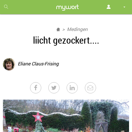
1
month
free
Medingen
liicht gezockert....
Eliane Claus-Frising