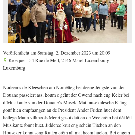
Veröffentlicht am Samstag, 2. Dezember 2023 um 20:09
Kiosque, 154 Rue de Merl, 2146 Märel Luxembourg,
Luxemburg
Nodeems de Kleeschen am Nomëtteg bei deene Jéngste vun der
Douane passéiert ass, koum e géint der Owend nach eng Kéier bei
d‘Musikante vun der Douane‘s Musek. Mat musekalesche Kläng
gouf hien empfaangen an de President Änder Friden huet dem
hellege Mann villmools Merci gesot datt en de Wee erëm bei déi léif
Musikante fonnt huet. Jidderee krut eng schéin Titchen an den
Houseker konnt seng Rutten erëm all mat heem huelen. Bei engem