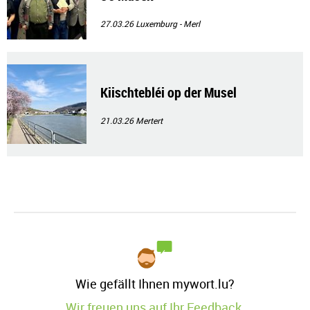
27.03.26
Luxemburg - Merl
Kiischtebléi op der Musel
21.03.26
Mertert
Wie gefällt Ihnen mywort.lu?
Wir freuen uns auf Ihr Feedback.