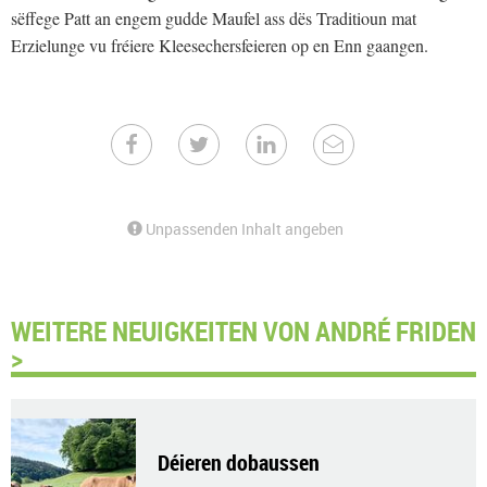
sëffege Patt an engem gudde Maufel ass dës Traditioun mat
Erzielunge vu fréiere Kleesechersfeieren op en Enn gaangen.
Unpassenden Inhalt angeben
WEITERE NEUIGKEITEN VON ANDRÉ FRIDEN
>
Déieren dobaussen