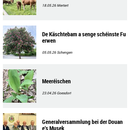
18.05.26
Mertert
De Käschtebam a senge schéinste Fu
erwen
05.05.26
Schengen
Meeréischen
23.04.26
Goesdorf
Generalversammlung bei der Douan
e‘s Musek