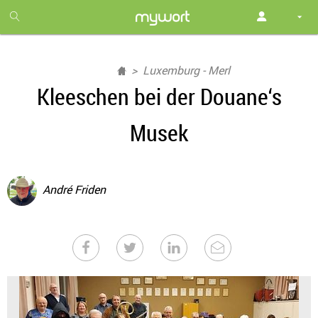
1
month
free
Luxemburg - Merl
Kleeschen bei der Douane‘s
Musek
André Friden