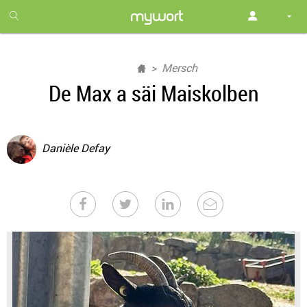
1
month
free
Mersch
De Max a säi Maiskolben
Danièle Defay