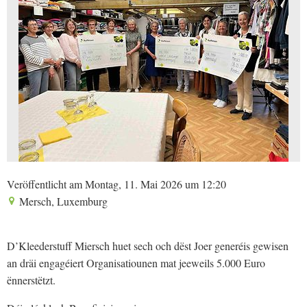
Veröffentlicht am Montag, 11. Mai 2026 um 12:20
Mersch, Luxemburg
D’Kleederstuff Miersch huet sech och dëst Joer generéis gewisen
an dräi engagéiert Organisatiounen mat jeeweils 5.000 Euro
ënnerstëtzt.