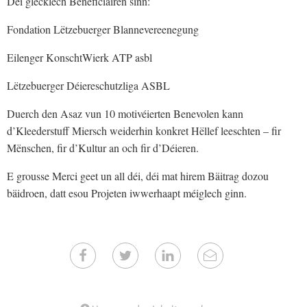
Déi glécklech Beneficiairen sinn:
Fondation Lëtzebuerger Blannevereenegung
Eilenger KonschtWierk ATP asbl
Lëtzebuerger Déiereschutzliga ASBL
Duerch den Asaz vun 10 motivéierten Benevolen kann
d’Kleederstuff Miersch weiderhin konkret Hëllef leeschten – fir
Mënschen, fir d’Kultur an och fir d’Déieren.
E grousse Merci geet un all déi, déi mat hirem Bäitrag dozou
bäidroen, datt esou Projeten iwwerhaapt méiglech ginn.