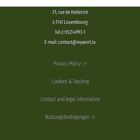
31, rue de Hollerich
L-1741 Luxembourg
Tel.:(+352) 4993-1
E-mail: contact@mywort.lu
Privacy Policy
Cookies & Tracking
Contact and legal information
Nutzungsbedingungen