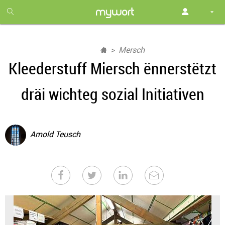
1
month
free
Mersch
Kleederstuff Miersch ënnerstëtzt
dräi wichteg sozial Initiativen
Arnold Teusch