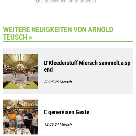
Unpassenden Inhalt angeben
WEITERE NEUIGKEITEN VON ARNOLD
TEUSCH >
D‘Kleederstuff Miersch sammelt a sp
end
30.05.25
Mersch
E generéisen Geste.
12.05.24
Mersch