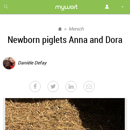
1
month
free
Mersch
Newborn piglets Anna and Dora
Danièle Defay