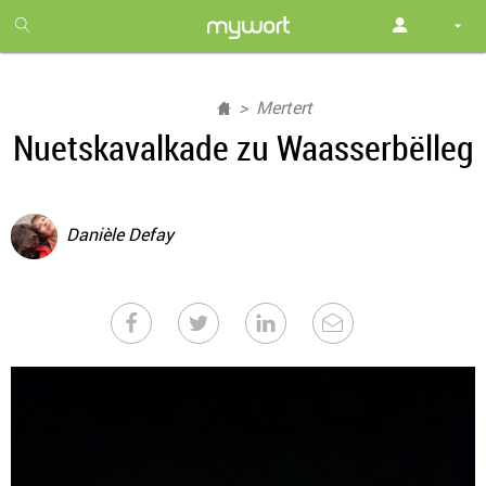
1
month
free
Mertert
Nuetskavalkade zu Waasserbëlleg
Danièle Defay