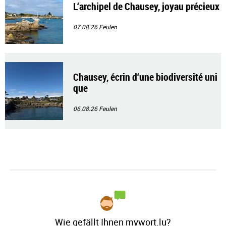
L‘archipel de Chausey, joyau précieux
07.08.26
Feulen
Chausey, écrin d‘une biodiversité uni
que
06.08.26
Feulen
Wie gefällt Ihnen mywort.lu?