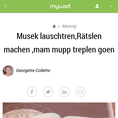
1
month
free
Mertzig
Musek lauschtren,Rätslen
machen ,mam mupp treplen goen
Georgette Collette