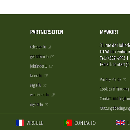
PARTNERSEITEN
MYWORT
31, rue de Holleri
telecran.lu
L-1741 Luxembou
gedenken.lu
Tel.:(+352) 4993-1
E-mail: contact
jobfinder.lu
latina.lu
Privacy Policy
regie.lu
Cookies & Tracking
wortimmo.lu
Contact and legal i
mycar.lu
Nutzungsbedingun
VIRGULE
CONTACTO