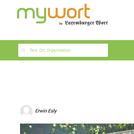
1
month
free
Text, Ort, Organisation
Erwin Esly