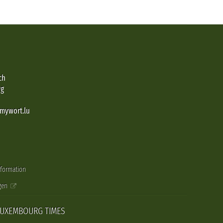
ch
rg
@mywort.lu
nformation
gen
LUXEMBOURG TIMES