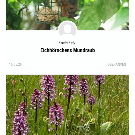
Erwin Esly
Eichhörnchens Mundraub
16.05.26
OBERANVEN