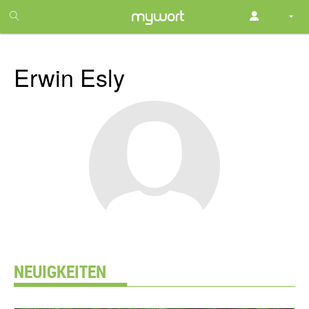
1
month
free
Erwin Esly
NEUIGKEITEN