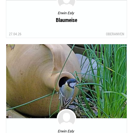
Erwin Esly
Blaumeise
27.04.26
OBERANVEN
Erwin Esly