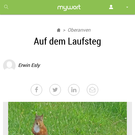
1
month
free
Oberanven
Auf dem Laufsteg
Erwin Esly