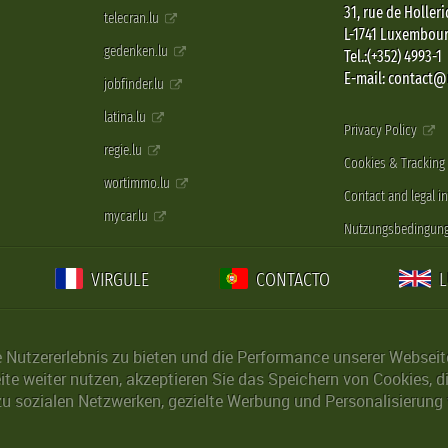
31, rue de Holleri
telecran.lu
L-1741 Luxembou
gedenken.lu
Tel.:(+352) 4993-1
E-mail: contact
jobfinder.lu
latina.lu
Privacy Policy
regie.lu
Cookies & Tracking
wortimmo.lu
Contact and legal i
mycar.lu
Nutzungsbedingun
VIRGULE
CONTACTO
Nutzererlebnis zu bieten und die Performance unserer Webseite 
ite weiter nutzen, akzeptieren Sie das Speichern von Cookies, 
u sozialen Netzwerken, gezielte Werbung und Personalisierung 