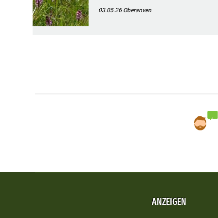
03.05.26
Oberanven
ANZEIGEN