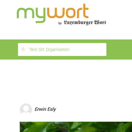
1
month
free
Text, Ort, Organisation
Erwin Esly