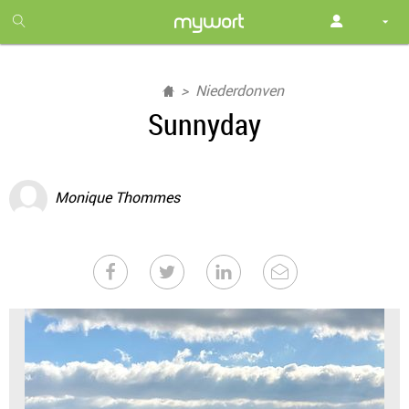
1
month
free
Niederdonven
Sunnyday
Monique Thommes