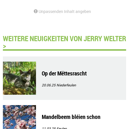
Unpassenden Inhalt angeben
WEITERE NEUIGKEITEN VON JERRY WELTER
>
Op der Mëttesrascht
20.06.25
Niederfeulen
Mandelbeem bléien schon
11.03.25
Feulen