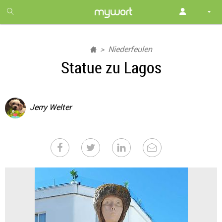
1
month
free
Niederfeulen
Statue zu Lagos
Jerry Welter