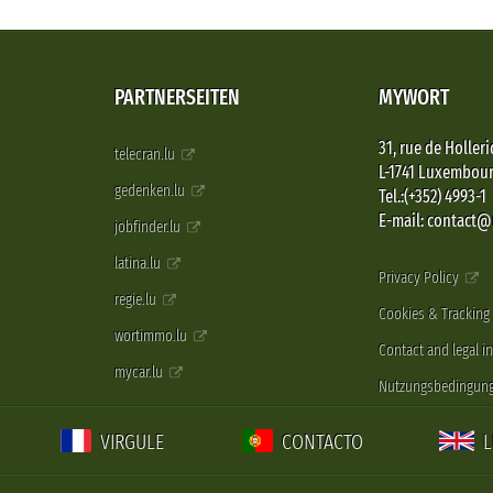
PARTNERSEITEN
MYWORT
31, rue de Holleri
telecran.lu
L-1741 Luxembou
gedenken.lu
Tel.:(+352) 4993-1
E-mail: contact
jobfinder.lu
latina.lu
Privacy Policy
regie.lu
Cookies & Tracking
wortimmo.lu
Contact and legal i
mycar.lu
Nutzungsbedingun
VIRGULE
CONTACTO