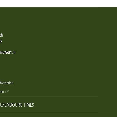
ch
rg
@mywort.lu
nformation
gen
LUXEMBOURG TIMES