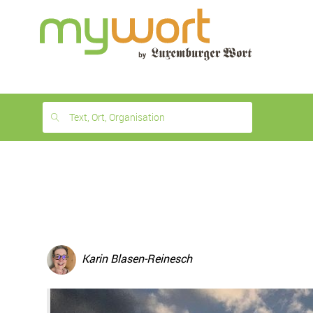
1
month
free
Text, Ort, Organisation
Karin Blasen-Reinesch