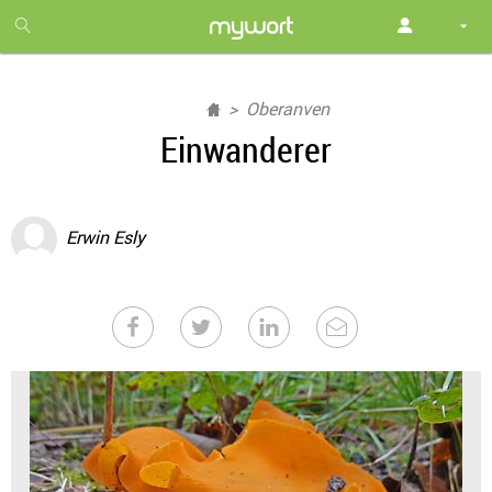
1
month
free
Oberanven
Einwanderer
Erwin Esly