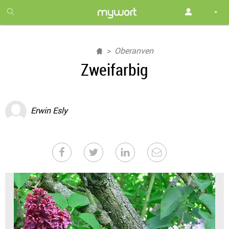
1
month
free
Oberanven
Zweifarbig
Erwin Esly