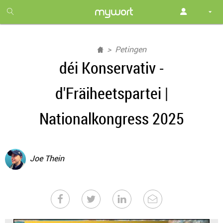
1
month
free
Petingen
déi Konservativ -
d'Fräiheetspartei |
Nationalkongress 2025
Joe Thein