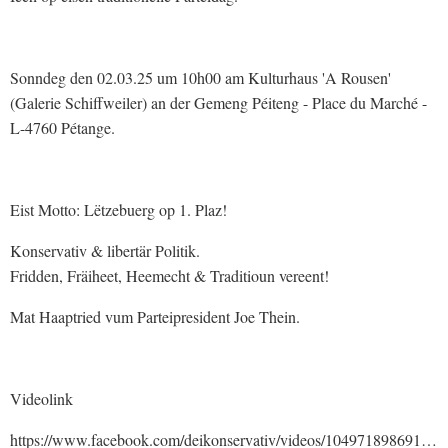
Sonndeg den 02.03.25 um 10h00 am Kulturhaus 'A Rousen'
(Galerie Schiffweiler) an der Gemeng Péiteng - Place du Marché -
L-4760 Pétange.
Eist Motto: Lëtzebuerg op 1. Plaz!
Konservativ & libertär Politik.
Fridden, Fräiheet, Heemecht & Traditioun vereent!
Mat Haaptried vum Parteipresident Joe Thein.
Videolink
https://www.facebook.com/deikonservativ/videos/1049718986918211