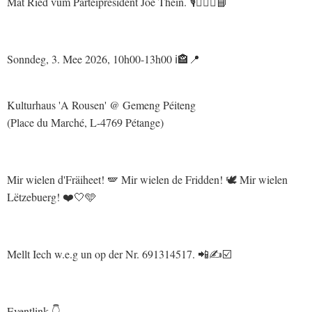
Mat Ried vum Parteipresident Joe Thein. 🎙🤵🏼‍♂️📘
Sonndeg, 3. Mee 2026, 10h00-13h00 ℹ️🏤📍
Kulturhaus 'A Rousen' @ Gemeng Péiteng
(Place du Marché, L-4769 Pétange)
Mir wielen d'Fräiheet! 🪽 Mir wielen de Fridden! 🕊 Mir wielen
Lëtzebuerg! ❤️🤍🩵
Mellt Iech w.e.g un op der Nr. 691314517. 📲✍️☑️
Eventlink 👇