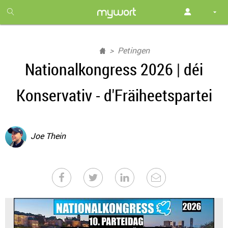
1
month
free
Petingen
Nationalkongress 2026 | déi
Konservativ - d'Fräiheetspartei
Joe Thein