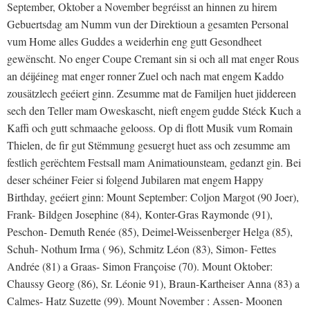
September, Oktober a November begréisst an hinnen zu hirem
Gebuertsdag am Numm vun der Direktioun a gesamten Personal
vum Home alles Guddes a weiderhin eng gutt Gesondheet
gewënscht. No enger Coupe Cremant sin si och all mat enger Rous
an déijéineg mat enger ronner Zuel och nach mat engem Kaddo
zousätzlech geéiert ginn. Zesumme mat de Familjen huet jiddereen
sech den Teller mam Oweskascht, nieft engem gudde Stéck Kuch a
Kaffi och gutt schmaache gelooss. Op di flott Musik vum Romain
Thielen, de fir gut Stëmmung gesuergt huet ass och zesumme am
festlich gerëchtem Festsall mam Animatiounsteam, gedanzt gin. Bei
deser schéiner Feier si folgend Jubilaren mat engem Happy
Birthday, geéiert ginn: Mount September: Coljon Margot (90 Joer),
Frank- Bildgen Josephine (84), Konter-Gras Raymonde (91),
Peschon- Demuth Renée (85), Deimel-Weissenberger Helga (85),
Schuh- Nothum Irma ( 96), Schmitz Léon (83), Simon- Fettes
Andrée (81) a Graas- Simon Françoise (70). Mount Oktober:
Chaussy Georg (86), Sr. Léonie 91), Braun-Kartheiser Anna (83) a
Calmes- Hatz Suzette (99). Mount November : Assen- Moonen