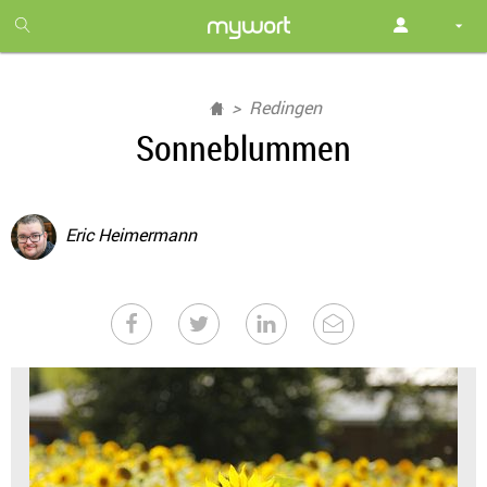
1
month
free
Redingen
Sonneblummen
Eric Heimermann