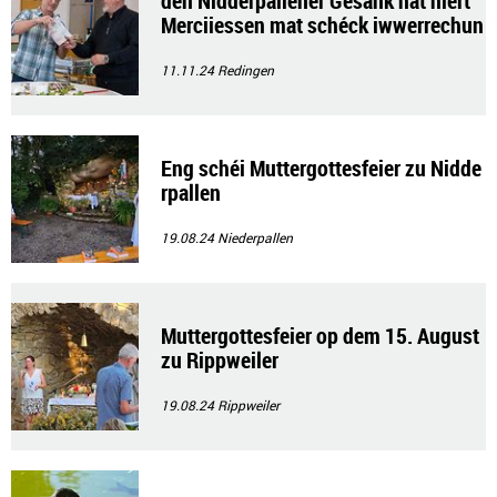
den Nidderpallener Gesank hat hiert
Merciiessen mat schéck iwwerrechun
g
11.11.24
Redingen
Eng schéi Muttergottesfeier zu Nidde
rpallen
19.08.24
Niederpallen
Muttergottesfeier op dem 15. August
zu Rippweiler
19.08.24
Rippweiler