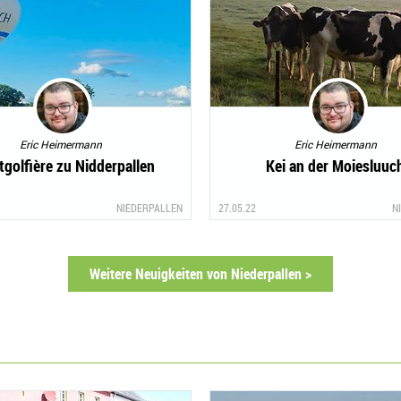
Eric Heimermann
Eric Heimermann
golfière zu Nidderpallen
Kei an der Moiesluuc
NIEDERPALLEN
27.05.22
N
Weitere Neuigkeiten von Niederpallen >