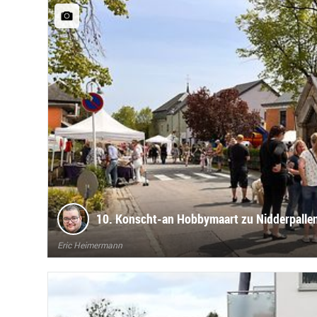
10. Konscht-an Hobbymaart zu Nidderpalle
Eric Heimermann