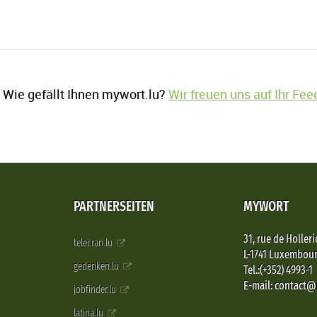
Wie gefällt Ihnen mywort.lu?
Wir freuen uns auf Ihr Fe
PARTNERSEITEN
MYWORT
31, rue de Holleri
telecran.lu
L-1741 Luxembou
gedenken.lu
Tel.:(+352) 4993-1
E-mail: contact
jobfinder.lu
latina.lu