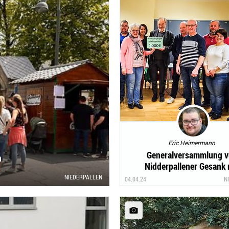
Eric Heimermann
Generalversammlung 
n
Nidderpallener Gesank
Scheckiwwerreechun
NIEDERPALLEN
04.04.24
N