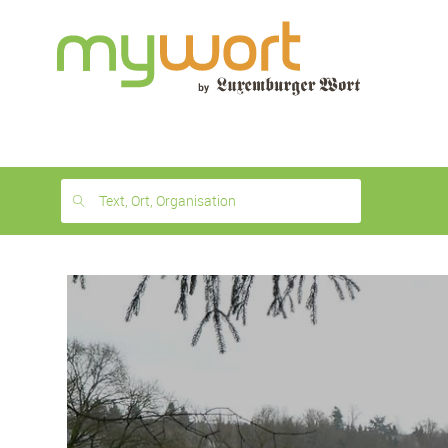
1
month
free
Text, Ort, Organisation