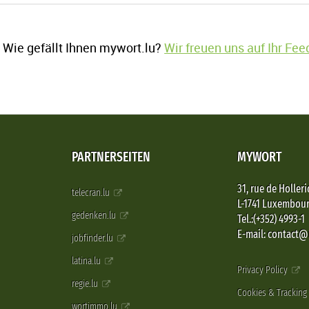
Wie gefällt Ihnen mywort.lu?
Wir freuen uns auf Ihr Fe
PARTNERSEITEN
MYWORT
31, rue de Holleri
telecran.lu
L-1741 Luxembou
gedenken.lu
Tel.:(+352) 4993-1
E-mail: contact
jobfinder.lu
latina.lu
Privacy Policy
regie.lu
Cookies & Tracking
wortimmo.lu