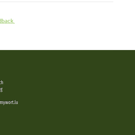
edback.
ch
rg
@mywort.lu