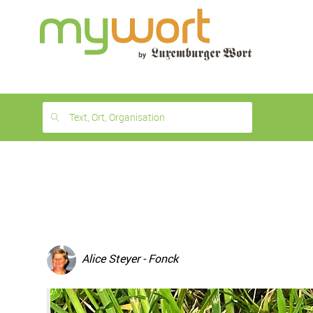
1
month
free
Text, Ort, Organisation
Alice Steyer - Fonck