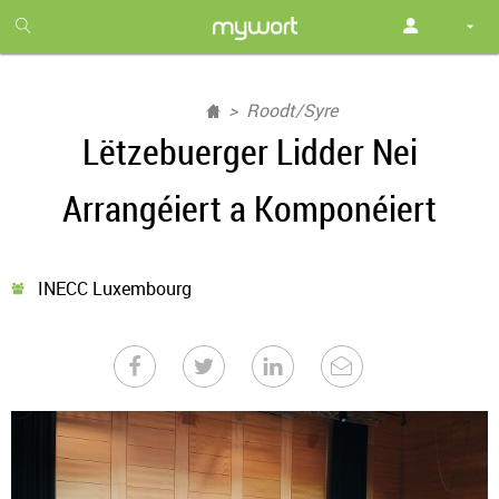
1
month
free
Roodt/Syre
Lëtzebuerger Lidder Nei
Arrangéiert a Komponéiert
INECC Luxembourg