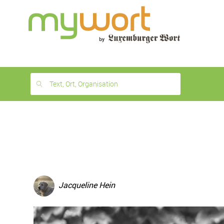
1
month
free
Text, Ort, Organisation
Jacqueline Hein