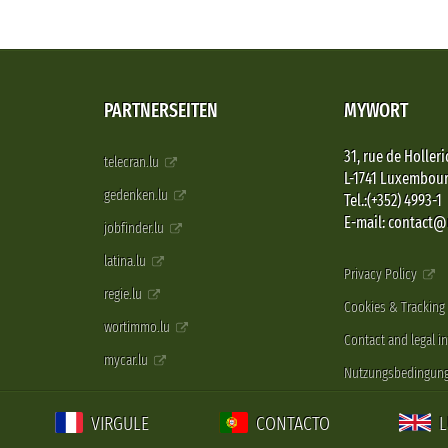
PARTNERSEITEN
MYWORT
31, rue de Holleri
telecran.lu
L-1741 Luxembou
gedenken.lu
Tel.:(+352) 4993-1
E-mail: contact
jobfinder.lu
latina.lu
Privacy Policy
regie.lu
Cookies & Tracking
wortimmo.lu
Contact and legal i
mycar.lu
Nutzungsbedingun
VIRGULE
CONTACTO