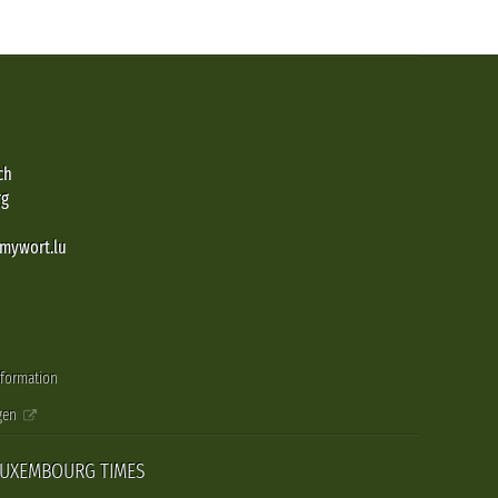
ch
rg
@mywort.lu
nformation
gen
LUXEMBOURG TIMES