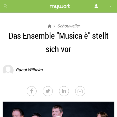
1
month
free
Schouweiler
Das Ensemble "Musica è" stellt
sich vor
Raoul Wilhelm