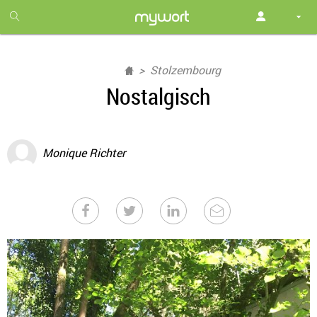
1
month
free
Stolzembourg
Nostalgisch
Monique Richter