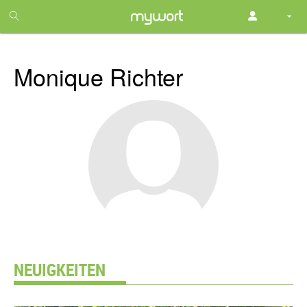
1
month
free
Monique Richter
NEUIGKEITEN