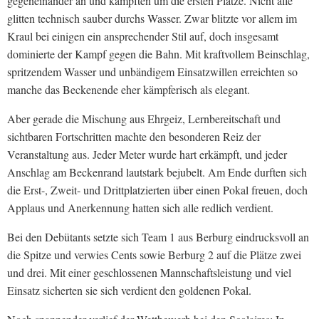
gegeneinander an und kämpften um die ersten Plätze. Nicht alle
glitten technisch sauber durchs Wasser. Zwar blitzte vor allem im
Kraul bei einigen ein ansprechender Stil auf, doch insgesamt
dominierte der Kampf gegen die Bahn. Mit kraftvollem Beinschlag,
spritzendem Wasser und unbändigem Einsatzwillen erreichten so
manche das Beckenende eher kämpferisch als elegant.
Aber gerade die Mischung aus Ehrgeiz, Lernbereitschaft und
sichtbaren Fortschritten machte den besonderen Reiz der
Veranstaltung aus. Jeder Meter wurde hart erkämpft, und jeder
Anschlag am Beckenrand lautstark bejubelt. Am Ende durften sich
die Erst-, Zweit- und Drittplatzierten über einen Pokal freuen, doch
Applaus und Anerkennung hatten sich alle redlich verdient.
Bei den Debütants setzte sich Team 1 aus Berburg eindrucksvoll an
die Spitze und verwies Cents sowie Berburg 2 auf die Plätze zwei
und drei. Mit einer geschlossenen Mannschaftsleistung und viel
Einsatz sicherten sie sich verdient den goldenen Pokal.