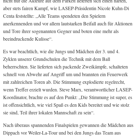
nicht nur die Akteure auf dem Parkett lieferten sich einen harten,
aber stets fairen Kampf, wie LASEP-Präsidentin Nicole Kuhn-Di
Centa feststellte: „Alle Teams spendeten den Spielern
anerkennenden und vor allem lautstarken Beifall auch für Aktionen
und Tore ihrer sogenannten Gegner und boten eine mehr als
beeindruckende Kulisse“.
Es war beachtlich, wie die Jungs und Mädchen der 3. und 4.
Zyklen unserer Grundschulen die Technik mit dem Ball
beherrschten. Sie lieferten sich packende Zweikämpfe, schalteten
schnell von Abwehr auf Angriff um und brannten ein Feuerwerk
mit zahlreichen Toren ab. Die Stimmung explodierte regelrecht,
wenn Treffer erzielt wurden. Steve Marx, verantwortlicher LASEP-
Koordinator, brachte es auf den Punkt: „Die Stimmung ist super, es
ist offensichtlich, wie viel Spaß es den Kids bereitet und wie stolz
sie sind, Teil ihrer lokalen Mannschaft zu sein“.
Nach überaus spannenden Finalspielen gewannen die Mädchen aus
Dippach vor Weiler-La-Tour und bei den Jungs das Team aus