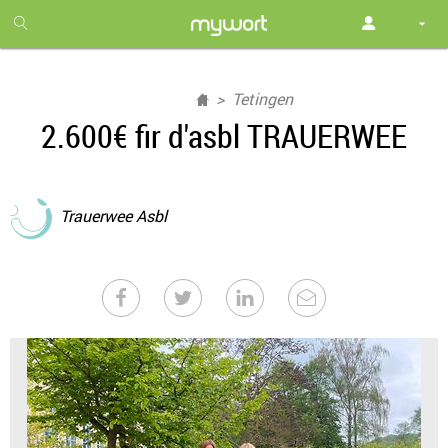
1
month
free
Tetingen
2.600€ fir d'asbl TRAUERWEE
Trauerwee Asbl