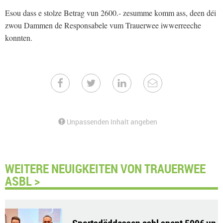
Esou dass e stolze Betrag vun 2600.- zesumme komm ass, deen déi
zwou Dammen de Responsabele vum Trauerwee iwwerreeche
konnten.
Unpassenden Inhalt angeben
WEITERE NEUIGKEITEN VON TRAUERWEE
ASBL >