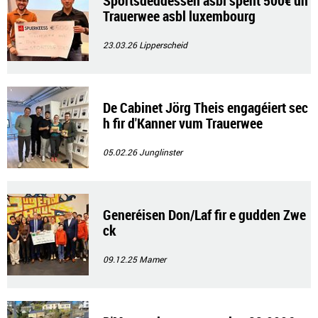
Sportsdëddessen asbl spent 500€ un
Trauerwee asbl luxembourg
23.03.26
Lipperscheid
De Cabinet Jörg Theis engagéiert sec
h fir d'Kanner vum Trauerwee
05.02.26
Junglinster
Generéisen Don/Laf fir e gudden Zwe
ck
09.12.25
Mamer