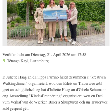
Veröffentlicht am Dienstag, 21. April 2026 um 17:58
Tétange Kayl, Luxemburg
D'Juliette Haag an d'Filippa Parrino haten zesummen e "kreativen
Walkingdinner" organiséiert, wou den Erléis un Trauerwee asbl
geet an och gläichzäiteg hat d'Juliette Haag an d'Gisela Schumann
eng Ausstellung "KindesErennërung" organiséiert, wou en Deel
vum Verkaf vun de Wierker, Biller a Skulpturen och un Trauerwee
asbl gespent gëtt.