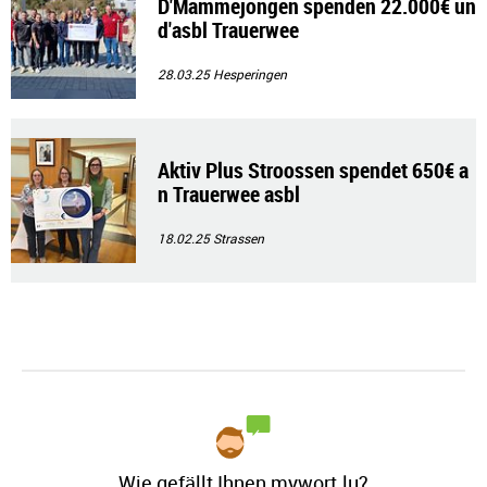
D'Mammejongen spenden 22.000€ un
d'asbl Trauerwee
28.03.25
Hesperingen
Aktiv Plus Stroossen spendet 650€ a
n Trauerwee asbl
18.02.25
Strassen
Wie gefällt Ihnen mywort.lu?