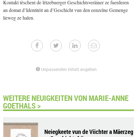
Kontakt tëschent de lëtzebuerger Geschichtsveräiner ze fuerderen
an domat d’Identitéit an d’Geschicht vun den eenzelne Gemenge
lieweg ze halen.
Unpassenden Inhalt angeben
WEITERE NEUIGKEITEN VON MARIE-ANNE
GOETHALS >
Neiegkeete vun de Viichter a Mäerzeg