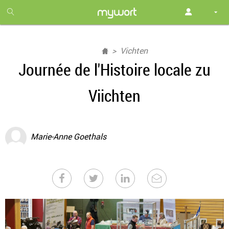
1
month
free
Vichten
Journée de l'Histoire locale zu
Viichten
Marie-Anne Goethals