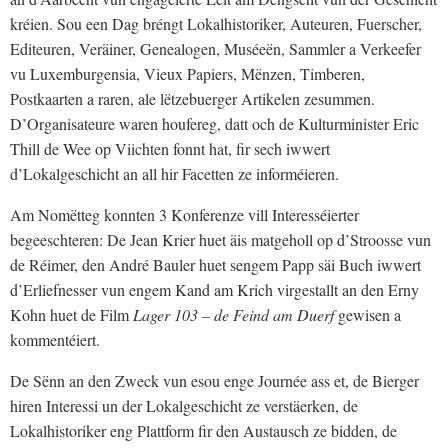
kréien. Sou een Dag bréngt Lokalhistoriker, Auteuren, Fuerscher,
Editeuren, Veräiner, Genealogen, Muséeën, Sammler a Verkeefer
vu Luxemburgensia, Vieux Papiers, Mënzen, Timberen,
Postkaarten a raren, ale lëtzebuerger Artikelen zesummen.
D’Organisateure waren houfereg, datt och de Kulturminister Eric
Thill de Wee op Viichten fonnt hat, fir sech iwwert
d’Lokalgeschicht an all hir Facetten ze informéieren.
Am Nomëtteg konnten 3 Konferenze vill Interesséierter
begeeschteren: De Jean Krier huet äis matgeholl op d’Stroosse vun
de Réimer, den André Bauler huet sengem Papp säi Buch iwwert
d’Erliefnesser vun engem Kand am Krich virgestallt an den Erny
Kohn huet de Film
Lager 103
– de Feind am Duerf
gewisen a
kommentéiert.
De Sënn an den Zweck vun esou enge Journée ass et, de Bierger
hiren Interessi un der Lokalgeschicht ze verstäerken, de
Lokalhistoriker eng Plattform fir den Austausch ze bidden, de