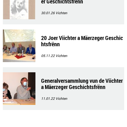
er Geschichtsfrënn
30.01.26
Vichten
20 Joer Viichter a Mäerzeger Geschic
htsfrënn
05.11.22
Vichten
Generalversammlung vun de Viichter
a Mäerzeger Geschichtsfrënn
11.01.22
Vichten