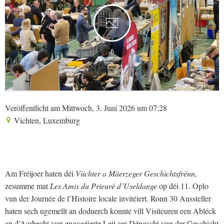
6
Veröffentlicht am Mittwoch, 3. Juni 2026 um 07:28
Vichten, Luxemburg
Am Fréijoer haten déi
Viichter a Mäerzeger Geschichtsfrënn
,
zesumme mat
Les Amis du Prieuré d’Useldange
op déi 11. Oplo
vun der Journée de l’Histoire locale invitéiert. Ronn 30 Aussteller
haten sech ugemellt an doduerch konnte vill Visiteuren een Abléck
an d’Aarbecht vun engagéierte Leit am Déngscht vun der Geschicht