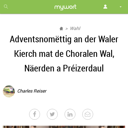
1
month
free
Wahl
Adventsnomëttig an der Waler
Kierch mat de Choralen Wal,
Näerden a Préizerdaul
Charles Reiser