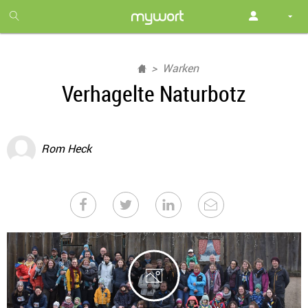
1
month
free
Warken
Verhagelte Naturbotz
Rom Heck