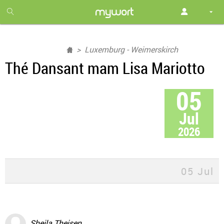
1
month
free
Luxemburg - Weimerskirch
Thé Dansant mam Lisa Mariotto
05
Jul
2026
05 Jul
Sheila Theisen