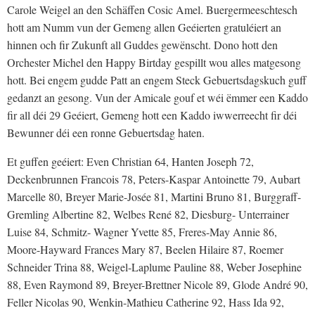
Carole Weigel an den Schäffen Cosic Amel. Buergermeeschtesch
hott am Numm vun der Gemeng allen Geéierten gratuléiert an
hinnen och fir Zukunft all Guddes gewënscht. Dono hott den
Orchester Michel den Happy Birtday gespillt wou alles matgesong
hott. Bei engem gudde Patt an engem Steck Gebuertsdagskuch guff
gedanzt an gesong. Vun der Amicale gouf et wéi ëmmer een Kaddo
fir all déi 29 Geéiert, Gemeng hott een Kaddo iwwerreecht fir déi
Bewunner déi een ronne Gebuertsdag haten.
Et guffen geéiert: Even Christian 64, Hanten Joseph 72,
Deckenbrunnen Francois 78, Peters-Kaspar Antoinette 79, Aubart
Marcelle 80, Breyer Marie-Josée 81, Martini Bruno 81, Burggraff-
Gremling Albertine 82, Welbes René 82, Diesburg- Unterrainer
Luise 84, Schmitz- Wagner Yvette 85, Freres-May Annie 86,
Moore-Hayward Frances Mary 87, Beelen Hilaire 87, Roemer
Schneider Trina 88, Weigel-Laplume Pauline 88, Weber Josephine
88, Even Raymond 89, Breyer-Brettner Nicole 89, Glode André 90,
Feller Nicolas 90, Wenkin-Mathieu Catherine 92, Hass Ida 92,