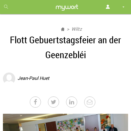
1
month
free
Wiltz
Flott Gebuertstagsfeier an der
Geenzebléi
Jean-Paul Huet