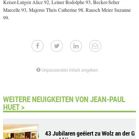
Keiser-Lutgen Alice 92, Leiner Rodolphe 93, Becker-Seher
Marcelle 93, Majerus Theis Catherine 98, Rausch Meier Suzanne
99.
Unpassenden Inhalt angeben
WEITERE NEUIGKEITEN VON JEAN-PAUL
HUET >
43 Jubilaren geéiert zu Wolz an der G