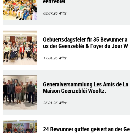
eenzebléi.
08.07.26
Wiltz
Gebuertsdagsfeier fir 35 Bewunner a
us der Geenzebléi & Foyer du Jour W
ooltz.
17.04.26
Wiltz
Generalversammlung Les Amis de La
Maison Geenzebléi Wooltz.
26.01.26
Wiltz
24 Bewunner guffen geéiert an der Ge