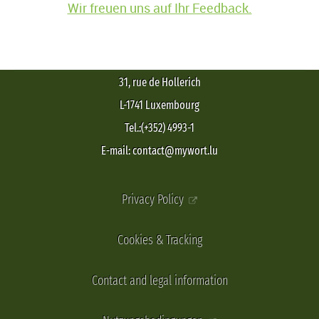
Wir freuen uns auf Ihr Feedback.
31, rue de Hollerich
L-1741 Luxembourg
Tel.:(+352) 4993-1
E-mail: contact@mywort.lu
Privacy Policy
Cookies & Tracking
Contact and legal information