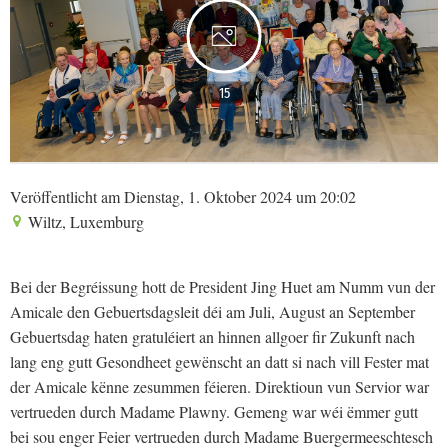
15
Veröffentlicht am Dienstag, 1. Oktober 2024 um 20:02
Wiltz, Luxemburg
Bei der Begréissung hott de President Jing Huet am Numm vun der
Amicale den Gebuertsdagsleit déi am Juli, August an September
Gebuertsdag haten gratuléiert an hinnen allgoer fir Zukunft nach
lang eng gutt Gesondheet gewënscht an datt si nach vill Fester mat
der Amicale kënne zesummen féieren. Direktioun vun Servior war
vertrueden durch Madame Plawny. Gemeng war wéi ëmmer gutt
bei sou enger Feier vertrueden durch Madame Buergermeeschtesch